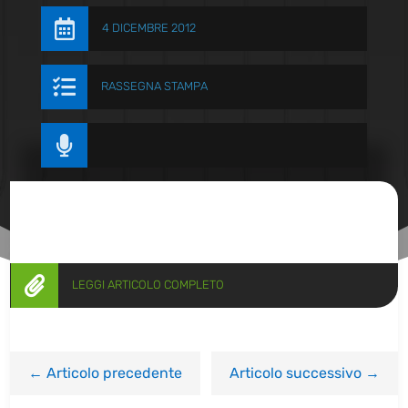

4 DICEMBRE 2012

RASSEGNA STAMPA


LEGGI ARTICOLO COMPLETO
←
Articolo precedente
Articolo successivo
→