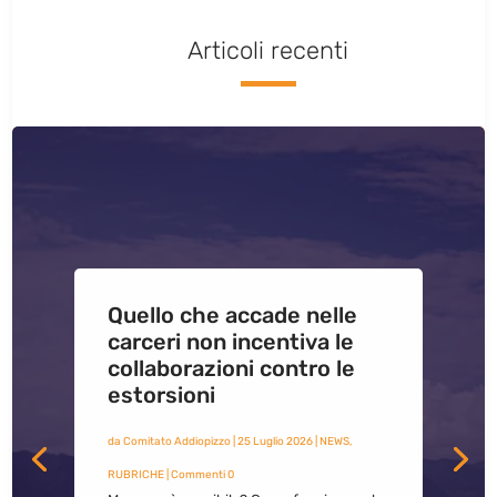
Articoli recenti
Quello che accade nelle
carceri non incentiva le
collaborazioni contro le
estorsioni
da
Comitato Addiopizzo
|
25 Luglio 2026
|
NEWS
,
RUBRICHE
| Commenti 0