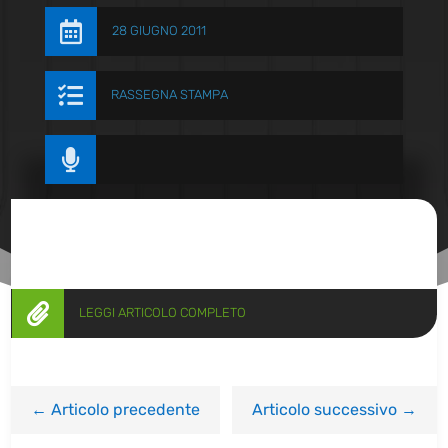

28 GIUGNO 2011

RASSEGNA STAMPA


LEGGI ARTICOLO COMPLETO
←
Articolo precedente
Articolo successivo
→