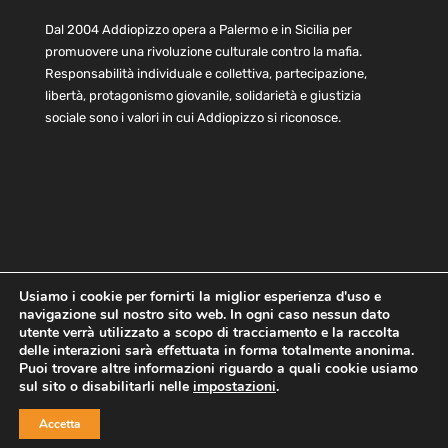
Dal 2004 Addiopizzo opera a Palermo e in Sicilia per
promuovere una rivoluzione culturale contro la mafia.
Responsabilità individuale e collettiva, partecipazione,
libertà, protagonismo giovanile, solidarietà e giustizia
sociale sono i valori in cui Addiopizzo si riconosce.
Usiamo i cookie per fornirti la miglior esperienza d'uso e
navigazione sul nostro sito web. In ogni caso nessun dato
Home
Statuto e bilancio
Contatti
utente verrà utilizzato a scopo di tracciamento e la raccolta
Privacy
Cookie
Child Protection Policy
delle interazioni sarà effettuata in forma totalmente anonima.
Puoi trovare altre informazioni riguardo a quali cookie usiamo
sul sito o disabilitarli nelle
impostazioni
.
Copyright © 2021 AddioPizzo | Tutti i diritti riservati | Sede
Accetta
Centrale: via Lincoln 131, 90133 Palermo