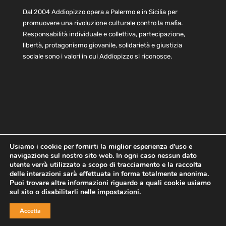
Dal 2004 Addiopizzo opera a Palermo e in Sicilia per
promuovere una rivoluzione culturale contro la mafia.
Responsabilità individuale e collettiva, partecipazione,
libertà, protagonismo giovanile, solidarietà e giustizia
sociale sono i valori in cui Addiopizzo si riconosce.
Usiamo i cookie per fornirti la miglior esperienza d'uso e
navigazione sul nostro sito web. In ogni caso nessun dato
Home
Statuto e bilancio
Contatti
utente verrà utilizzato a scopo di tracciamento e la raccolta
Privacy
Cookie
Child Protection Policy
delle interazioni sarà effettuata in forma totalmente anonima.
Puoi trovare altre informazioni riguardo a quali cookie usiamo
sul sito o disabilitarli nelle
impostazioni
.
Copyright © 2021 AddioPizzo | Tutti i diritti riservati | Sede
Accetta
Centrale: via Lincoln 131, 90133 Palermo