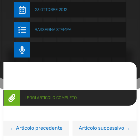

23 OTTOBRE 2012

RASSEGNA STAMPA


LEGGI ARTICOLO COMPLETO
←
Articolo precedente
Articolo successivo
→