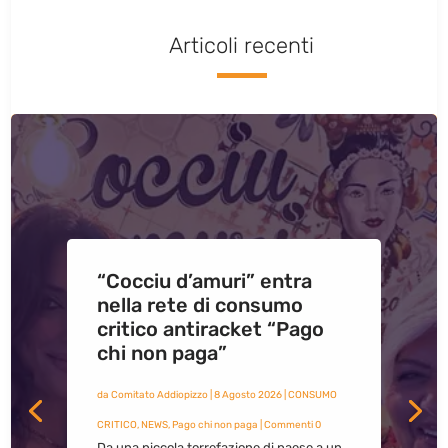
Articoli recenti
“Cocciu d’amuri” entra
nella rete di consumo
critico antiracket “Pago
chi non paga”
da
Comitato Addiopizzo
|
8 Agosto 2026
|
CONSUMO
CRITICO
,
NEWS
,
Pago chi non paga
| Commenti 0
Da una piccola torrefazione di paese a un