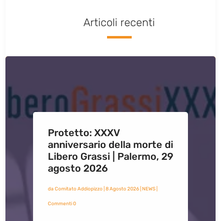
Articoli recenti
Protetto: XXXV
anniversario della morte di
Libero Grassi | Palermo, 29
agosto 2026
da
Comitato Addiopizzo
|
8 Agosto 2026
|
NEWS
|
Commenti 0