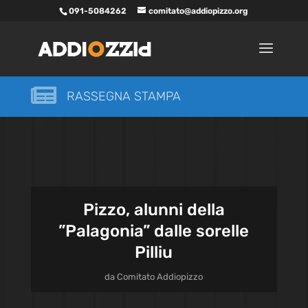
091-5084262
comitato@addiopizzo.org

RASSEGNA STAMPA
Pizzo, alunni della
”Palagonia” dalle sorelle
Pilliu
da
Comitato Addiopizzo