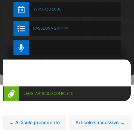

27 MARZO 2006

RASSEGNA STAMPA


LEGGI ARTICOLO COMPLETO
←
Articolo precedente
Articolo successivo
→