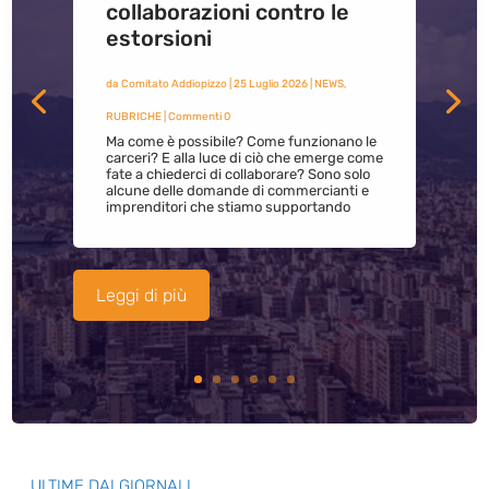
collaborazioni contro le
estorsioni
da
Comitato Addiopizzo
|
25 Luglio 2026
|
NEWS
,
RUBRICHE
| Commenti 0
Ma come è possibile? Come funzionano le
carceri? E alla luce di ciò che emerge come
fate a chiederci di collaborare? Sono solo
alcune delle domande di commercianti e
imprenditori che stiamo supportando
Leggi di più
ULTIME DAI GIORNALI