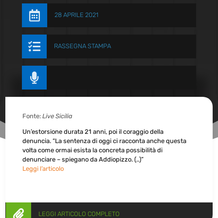

28 APRILE 2021

RASSEGNA STAMPA

Fonte:
Live Sicilia
Un’estorsione durata 21 anni, poi il coraggio della
denuncia. “La sentenza di oggi ci racconta anche questa
volta come ormai esista la concreta possibilità di
denunciare – spiegano da Addiopizzo. (..)”
Leggi l’articolo

LEGGI ARTICOLO COMPLETO