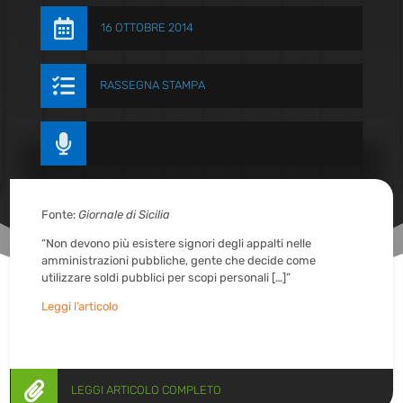

16 OTTOBRE 2014

RASSEGNA STAMPA

Fonte:
Giornale di Sicilia
“Non devono più esistere signori degli appalti nelle
amministrazioni pubbliche, gente che decide come
utilizzare soldi pubblici per scopi personali […]”
Leggi l’articolo

LEGGI ARTICOLO COMPLETO