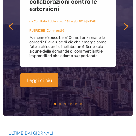
collaborazioni contro le
estorsioni
da
Comitato Addiopizzo
|
25 Luglio 2026
|
NEWS
,
RUBRICHE
| Commenti 0
Ma come è possibile? Come funzionano le
carceri? E alla luce di ciò che emerge come
fate a chiederci di collaborare? Sono solo
alcune delle domande di commercianti e
imprenditori che stiamo supportando
Leggi di più
ULTIME DAI GIORNALI