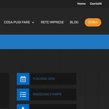
Home
Contatti
COSA PUOI FARE
RETE IMPRESE
BLOG
DONA

9 GIUGNO 2014

RASSEGNA STAMPA