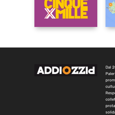
Dal 
Paler
prom
cultu
Respo
colle
prot
solid