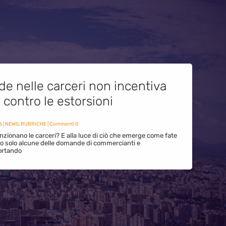
de nelle carceri non incentiva
i contro le estorsioni
6
|
NEWS
,
RUBRICHE
| Commenti 0
zionano le carceri? E alla luce di ciò che emerge come fate
ono solo alcune delle domande di commercianti e
ortando