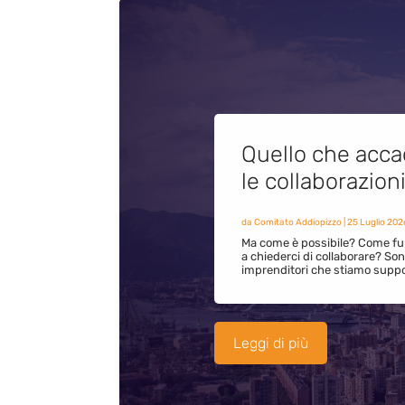
Quello che acca
le collaborazion
da
Comitato Addiopizzo
|
25 Luglio 202
Ma come è possibile? Come fun
a chiederci di collaborare? S
imprenditori che stiamo supp
Leggi di più