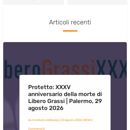
Articoli recenti
Protetto: XXXV
anniversario della morte di
Libero Grassi | Palermo, 29
agosto 2026
da
Comitato Addiopizzo
|
8 Agosto 2026
|
NEWS
|
Commenti 0