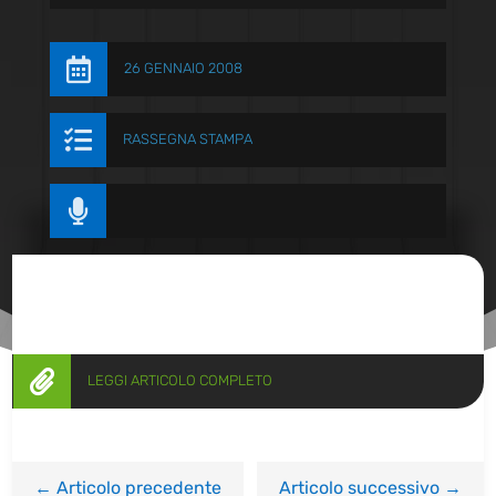

26 GENNAIO 2008

RASSEGNA STAMPA


LEGGI ARTICOLO COMPLETO
←
Articolo precedente
Articolo successivo
→