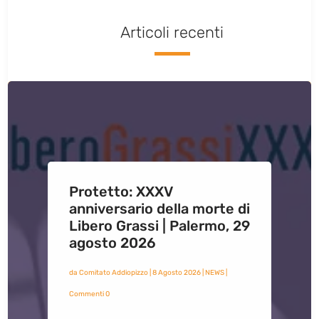
Articoli recenti
Protetto: XXXV
anniversario della morte di
Libero Grassi | Palermo, 29
agosto 2026
da
Comitato Addiopizzo
|
8 Agosto 2026
|
NEWS
|
Commenti 0