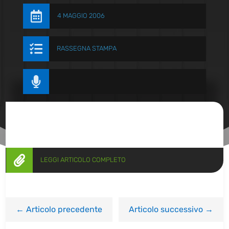

4 MAGGIO 2006

RASSEGNA STAMPA


LEGGI ARTICOLO COMPLETO
←
Articolo precedente
Articolo successivo
→