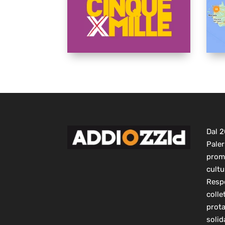
Dal 
Paler
prom
cultu
Respo
colle
prot
solid