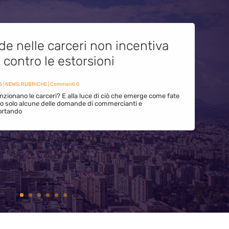
de nelle carceri non incentiva
i contro le estorsioni
6
|
NEWS
,
RUBRICHE
| Commenti 0
zionano le carceri? E alla luce di ciò che emerge come fate
ono solo alcune delle domande di commercianti e
ortando