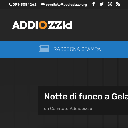
091-5084262
comitato@addiopizzo.org

RASSEGNA STAMPA
Notte di fuoco a Gela
da
Comitato Addiopizzo