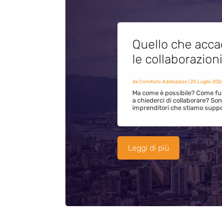
Quello che acca
le collaborazion
da
Comitato Addiopizzo
|
25 Luglio 202
Ma come è possibile? Come fun
a chiederci di collaborare? S
imprenditori che stiamo supp
Leggi di più