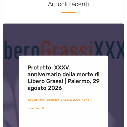
Articoli recenti
Protetto: XXXV
anniversario della morte di
Libero Grassi | Palermo, 29
agosto 2026
da
Comitato Addiopizzo
|
8 Agosto 2026
|
NEWS
|
Commenti 0