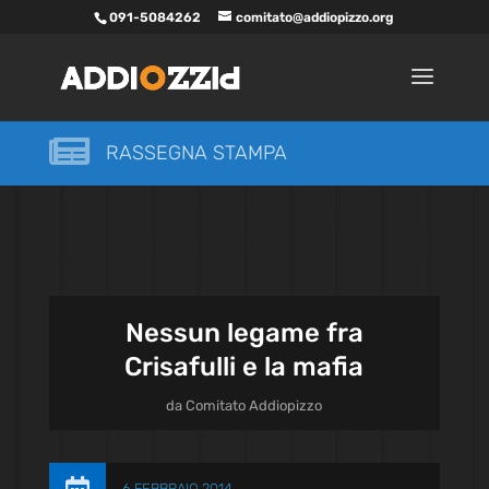
091-5084262
comitato@addiopizzo.org

RASSEGNA STAMPA
Nessun legame fra
Crisafulli e la mafia
da
Comitato Addiopizzo
6 FEBBRAIO 2014