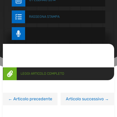


RASSEGNA STAMPA


LEGGI ARTICOLO COMPLETO
←
Articolo precedente
Articolo successivo
→