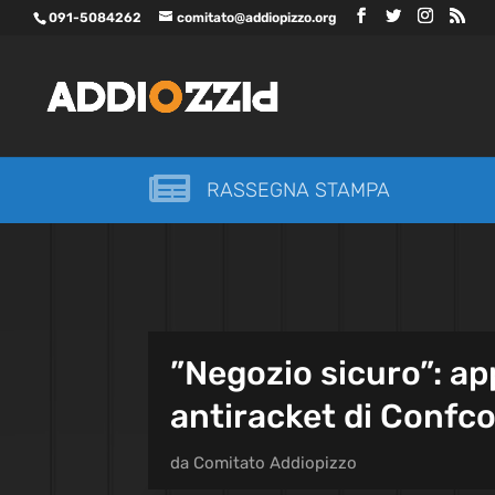
091-5084262
comitato@addiopizzo.org

RASSEGNA STAMPA
”Negozio sicuro”: ap
antiracket di Conf
da
Comitato Addiopizzo