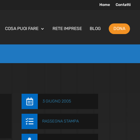
Home
Contatti
COSA PUOI FARE
RETE IMPRESE
BLOG
DONA

3 GIUGNO 2005

RASSEGNA STAMPA