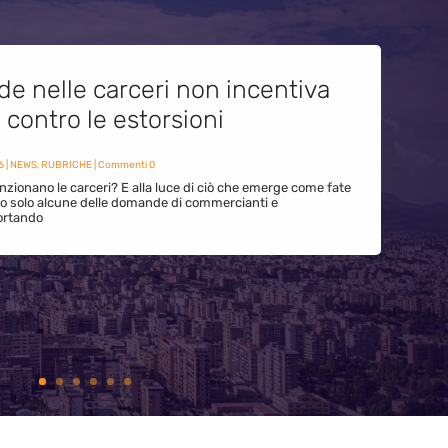
de nelle carceri non incentiva
i contro le estorsioni
6
|
NEWS
,
RUBRICHE
| Commenti 0
zionano le carceri? E alla luce di ciò che emerge come fate
ono solo alcune delle domande di commercianti e
ortando