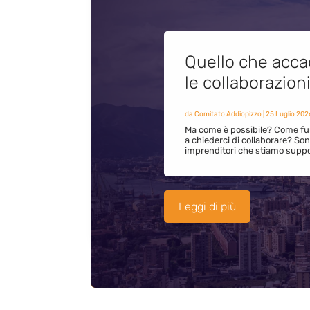
Quello che acca
le collaborazion
da
Comitato Addiopizzo
|
25 Luglio 202
Ma come è possibile? Come fun
a chiederci di collaborare? S
imprenditori che stiamo supp
Leggi di più