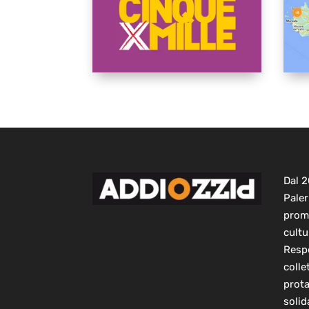
Dal 
Paler
prom
cultu
Respo
colle
prot
solid