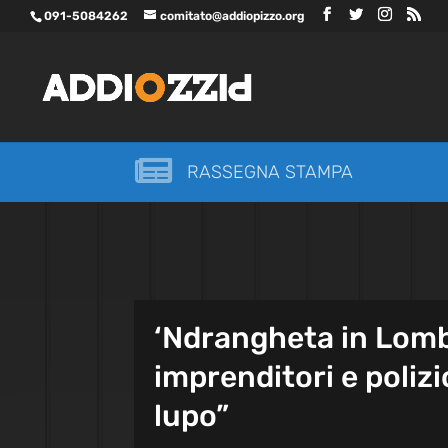
091-5084262
comitato@addiopizzo.org

RASSEGNA STAMPA
‘Ndrangheta in Lomb
imprenditori e polizi
lupo”