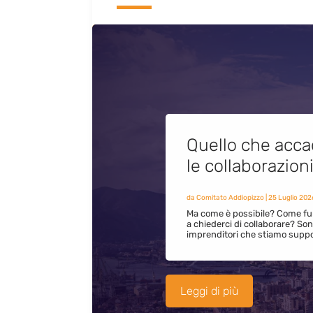
Quello che acca
le collaborazion
da
Comitato Addiopizzo
|
25 Luglio 202
Ma come è possibile? Come fun
a chiederci di collaborare? S
imprenditori che stiamo supp
Leggi di più