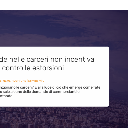
de nelle carceri non incentiva
i contro le estorsioni
6
|
NEWS
,
RUBRICHE
| Commenti 0
zionano le carceri? E alla luce di ciò che emerge come fate
ono solo alcune delle domande di commercianti e
ortando