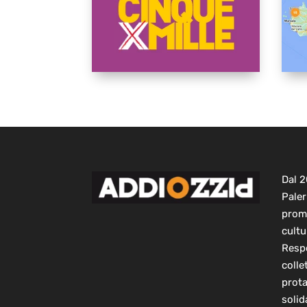
Dal 
Paler
prom
cultu
Respo
colle
prot
solid