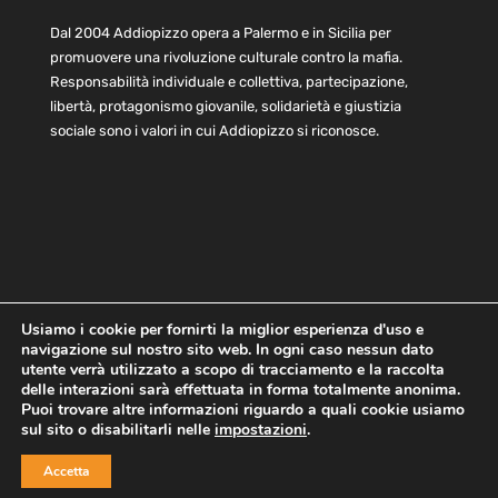
Dal 2004 Addiopizzo opera a Palermo e in Sicilia per
promuovere una rivoluzione culturale contro la mafia.
Responsabilità individuale e collettiva, partecipazione,
libertà, protagonismo giovanile, solidarietà e giustizia
sociale sono i valori in cui Addiopizzo si riconosce.
Usiamo i cookie per fornirti la miglior esperienza d'uso e
navigazione sul nostro sito web. In ogni caso nessun dato
Home
Statuto e bilancio
Contatti
utente verrà utilizzato a scopo di tracciamento e la raccolta
Privacy
Cookie
Child Protection Policy
delle interazioni sarà effettuata in forma totalmente anonima.
Puoi trovare altre informazioni riguardo a quali cookie usiamo
sul sito o disabilitarli nelle
impostazioni
.
Copyright © 2021 AddioPizzo | Tutti i diritti riservati | Sede
Accetta
Centrale: via Lincoln 131, 90133 Palermo