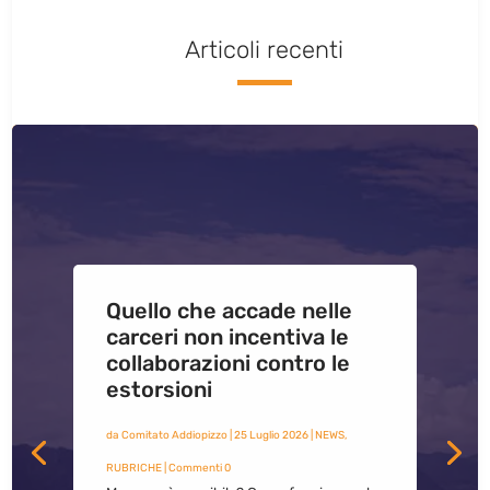
Articoli recenti
Quello che accade nelle
carceri non incentiva le
collaborazioni contro le
estorsioni
da
Comitato Addiopizzo
|
25 Luglio 2026
|
NEWS
,
RUBRICHE
| Commenti 0