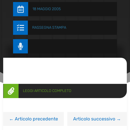

18 MAGGIO 2005

RASSEGNA STAMPA


LEGGI ARTICOLO COMPLETO
←
Articolo precedente
Articolo successivo
→