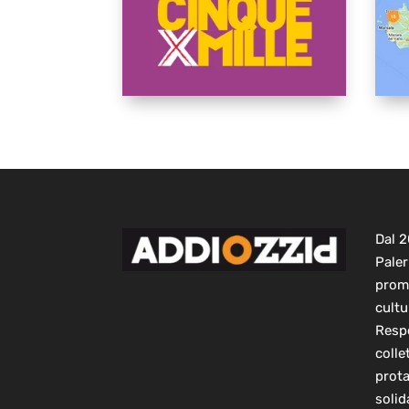
Dal 
Paler
prom
cultu
Respo
colle
prot
solid