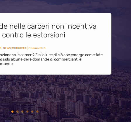
de nelle carceri non incentiva
i contro le estorsioni
6
|
NEWS
,
RUBRICHE
| Commenti 0
zionano le carceri? E alla luce di ciò che emerge come fate
ono solo alcune delle domande di commercianti e
ortando