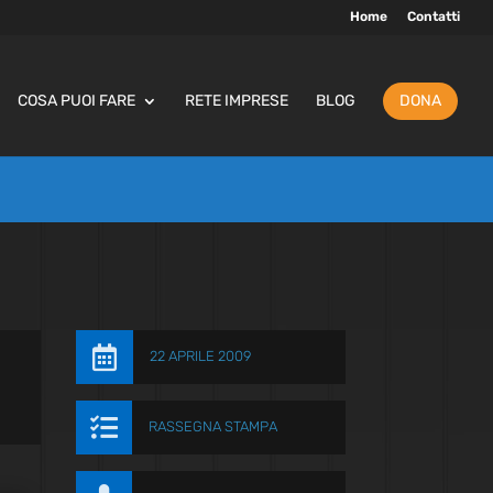
Home
Contatti
COSA PUOI FARE
RETE IMPRESE
BLOG
DONA

22 APRILE 2009

RASSEGNA STAMPA