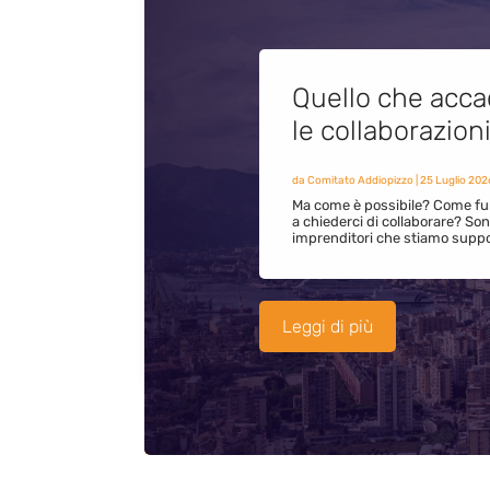
Quello che acca
le collaborazion
da
Comitato Addiopizzo
|
25 Luglio 202
Ma come è possibile? Come fun
a chiederci di collaborare? S
imprenditori che stiamo supp
Leggi di più