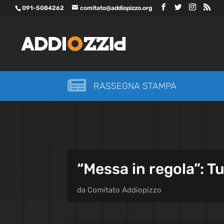
091-5084262
comitato@addiopizzo.org

RASSEGNA STAMPA
“Messa in regola”: T
da
Comitato Addiopizzo