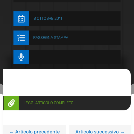

8 OTTOBRE 2011

RASSEGNA STAMPA


LEGGI ARTICOLO COMPLETO
←
Articolo precedente
Articolo successivo
→