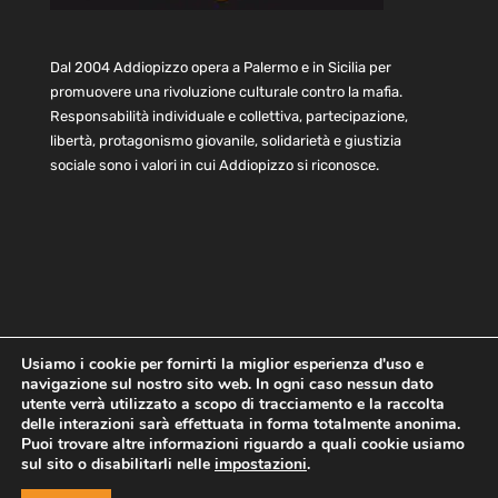
Dal 2004 Addiopizzo opera a Palermo e in Sicilia per
promuovere una rivoluzione culturale contro la mafia.
Responsabilità individuale e collettiva, partecipazione,
libertà, protagonismo giovanile, solidarietà e giustizia
sociale sono i valori in cui Addiopizzo si riconosce.
Usiamo i cookie per fornirti la miglior esperienza d'uso e
navigazione sul nostro sito web. In ogni caso nessun dato
Home
Statuto e bilancio
Contatti
utente verrà utilizzato a scopo di tracciamento e la raccolta
Privacy
Cookie
Child Protection Policy
delle interazioni sarà effettuata in forma totalmente anonima.
Puoi trovare altre informazioni riguardo a quali cookie usiamo
sul sito o disabilitarli nelle
impostazioni
.
Copyright © 2021 AddioPizzo | Tutti i diritti riservati | Sede