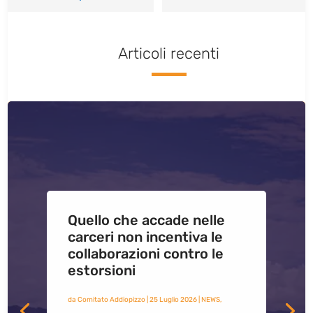
Articoli recenti
Quello che accade nelle
carceri non incentiva le
collaborazioni contro le
estorsioni
da
Comitato Addiopizzo
|
25 Luglio 2026
|
NEWS
,