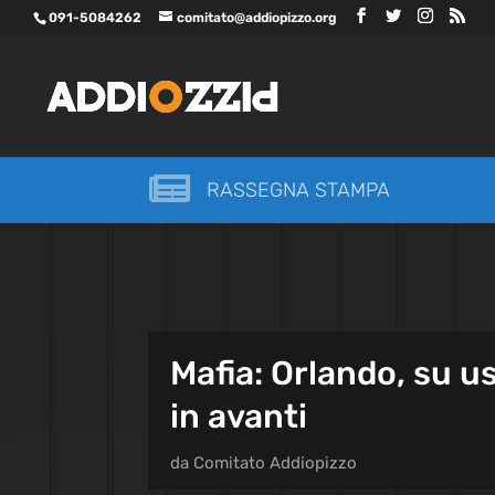
091-5084262
comitato@addiopizzo.org

RASSEGNA STAMPA
Mafia: Orlando, su u
in avanti
da
Comitato Addiopizzo