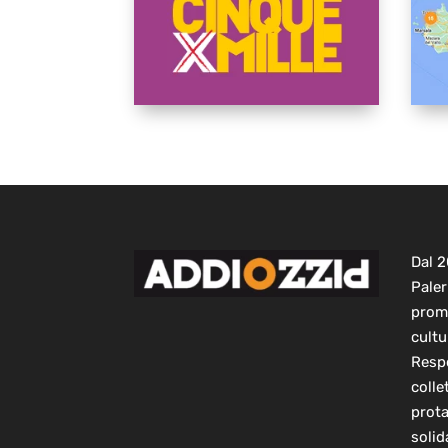
Dal 
Paler
prom
cultu
Respo
colle
prot
solid