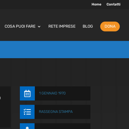
Home
Contatti
COSA PUOI FARE
RETE IMPRESE
BLOG
DONA

1 GENNAIO 1970
o

RASSEGNA STAMPA