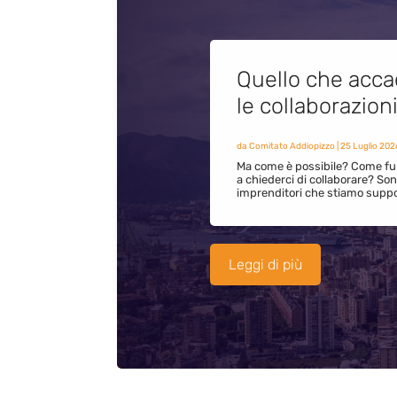
Quello che acca
le collaborazion
da
Comitato Addiopizzo
|
25 Luglio 202
Ma come è possibile? Come fun
a chiederci di collaborare? S
imprenditori che stiamo supp
Leggi di più