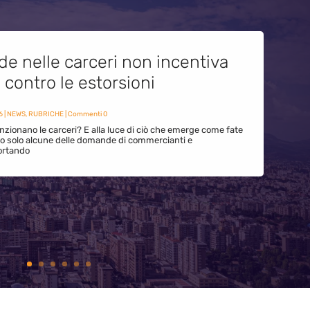
de nelle carceri non incentiva
i contro le estorsioni
6
|
NEWS
,
RUBRICHE
| Commenti 0
zionano le carceri? E alla luce di ciò che emerge come fate
ono solo alcune delle domande di commercianti e
ortando