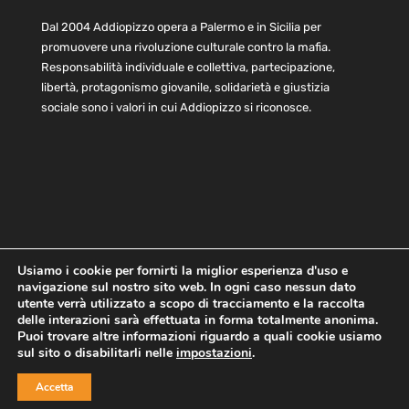
Dal 2004 Addiopizzo opera a Palermo e in Sicilia per
promuovere una rivoluzione culturale contro la mafia.
Responsabilità individuale e collettiva, partecipazione,
libertà, protagonismo giovanile, solidarietà e giustizia
sociale sono i valori in cui Addiopizzo si riconosce.
Usiamo i cookie per fornirti la miglior esperienza d'uso e
navigazione sul nostro sito web. In ogni caso nessun dato
Home
Statuto e bilancio
Contatti
utente verrà utilizzato a scopo di tracciamento e la raccolta
Privacy
Cookie
Child Protection Policy
delle interazioni sarà effettuata in forma totalmente anonima.
Puoi trovare altre informazioni riguardo a quali cookie usiamo
sul sito o disabilitarli nelle
impostazioni
.
Copyright © 2021 AddioPizzo | Tutti i diritti riservati | Sede
Accetta
Centrale: via Lincoln 131, 90133 Palermo