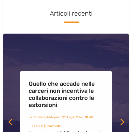
Articoli recenti
Quello che accade nelle
carceri non incentiva le
collaborazioni contro le
estorsioni
da
Comitato Addiopizzo
|
25 Luglio 2026
|
NEWS
,
RUBRICHE
| Commenti 0