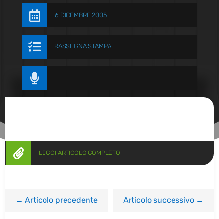

6 DICEMBRE 2005

RASSEGNA STAMPA


LEGGI ARTICOLO COMPLETO
←
Articolo precedente
Articolo successivo
→