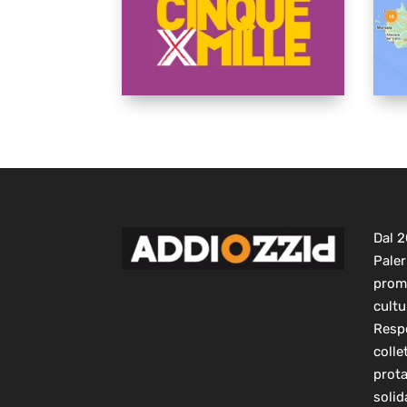
Dal 
Paler
prom
cultu
Respo
colle
prot
solid