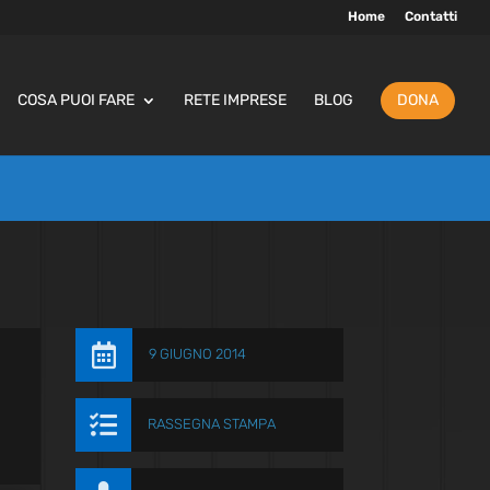
Home
Contatti
COSA PUOI FARE
RETE IMPRESE
BLOG
DONA

9 GIUGNO 2014

RASSEGNA STAMPA