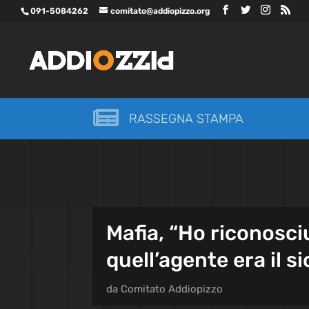
091-5084262
comitato@addiopizzo.org

RASSEGNA STAMPA
Mafia, “Ho riconosci
quell’agente era il s
da
Comitato Addiopizzo