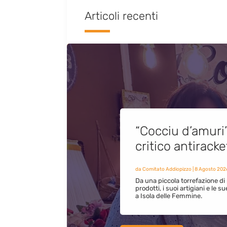
Articoli recenti
“Cocciu d’amuri
critico antirack
da
Comitato Addiopizzo
|
8 Agosto 202
Da una piccola torrefazione di 
prodotti, i suoi artigiani e le s
a Isola delle Femmine.