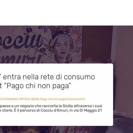
” entra nella rete di consumo
et “Pago chi non paga”
6
|
CONSUMO CRITICO
,
NEWS
,
Pago chi non paga
| Commenti 0
paese a un negozio che racconta la Sicilia attraverso i suoi
ue storie. È il percorso di Cocciu d’Amuri, in via Di Maggio 21