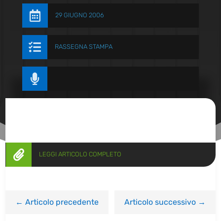

29 GIUGNO 2006

RASSEGNA STAMPA


LEGGI ARTICOLO COMPLETO
←
Articolo precedente
Articolo successivo
→