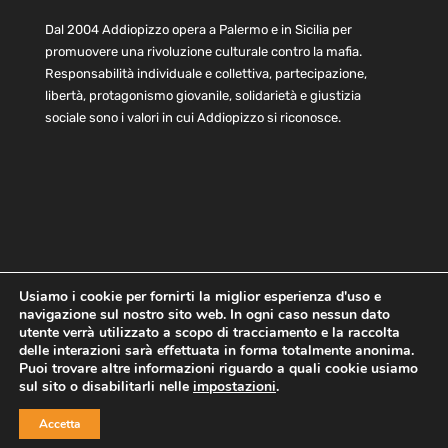
Dal 2004 Addiopizzo opera a Palermo e in Sicilia per
promuovere una rivoluzione culturale contro la mafia.
Responsabilità individuale e collettiva, partecipazione,
libertà, protagonismo giovanile, solidarietà e giustizia
sociale sono i valori in cui Addiopizzo si riconosce.
Usiamo i cookie per fornirti la miglior esperienza d'uso e
navigazione sul nostro sito web. In ogni caso nessun dato
Home
Statuto e bilancio
Contatti
utente verrà utilizzato a scopo di tracciamento e la raccolta
Privacy
Cookie
Child Protection Policy
delle interazioni sarà effettuata in forma totalmente anonima.
Puoi trovare altre informazioni riguardo a quali cookie usiamo
sul sito o disabilitarli nelle
impostazioni
.
Copyright © 2021 AddioPizzo | Tutti i diritti riservati | Sede
Accetta
Centrale: via Lincoln 131, 90133 Palermo