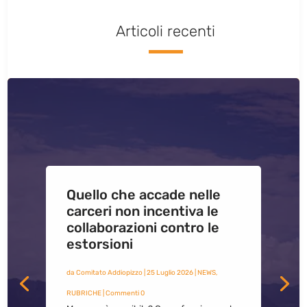
Articoli recenti
Quello che accade nelle
carceri non incentiva le
collaborazioni contro le
estorsioni
da
Comitato Addiopizzo
|
25 Luglio 2026
|
NEWS
,
RUBRICHE
| Commenti 0