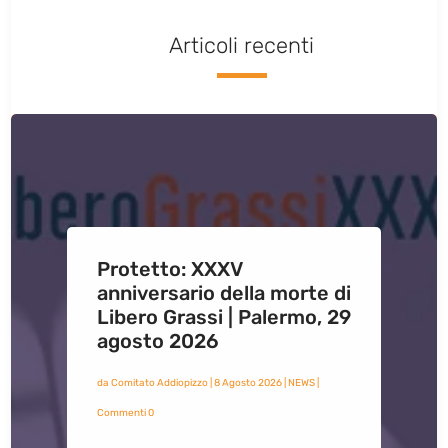
Articoli recenti
Protetto: XXXV
anniversario della morte di
Libero Grassi | Palermo, 29
agosto 2026
da
Comitato Addiopizzo
|
8 Agosto 2026
|
NEWS
|
Commenti 0