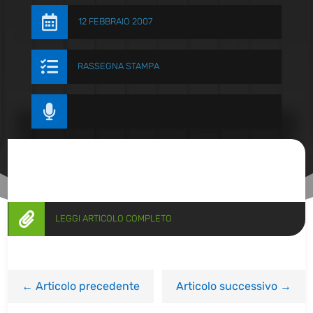

12 FEBBRAIO 2007

RASSEGNA STAMPA


LEGGI ARTICOLO COMPLETO
←
Articolo precedente
Articolo successivo
→