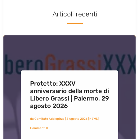
Articoli recenti
Protetto: XXXV
anniversario della morte di
Libero Grassi | Palermo, 29
agosto 2026
da
Comitato Addiopizzo
|
8 Agosto 2026
|
NEWS
|
Commenti 0