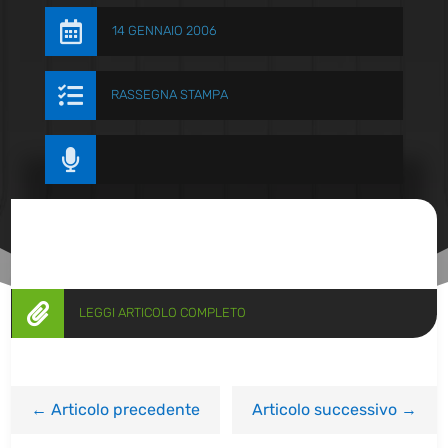

14 GENNAIO 2006

RASSEGNA STAMPA


LEGGI ARTICOLO COMPLETO
←
Articolo precedente
Articolo successivo
→