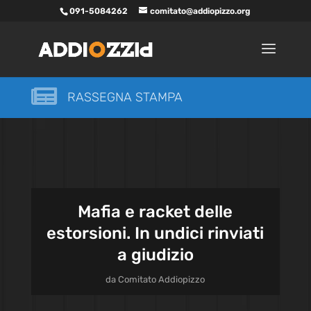
091-5084262
comitato@addiopizzo.org

RASSEGNA STAMPA
Mafia e racket delle
estorsioni. In undici rinviati
a giudizio
da
Comitato Addiopizzo