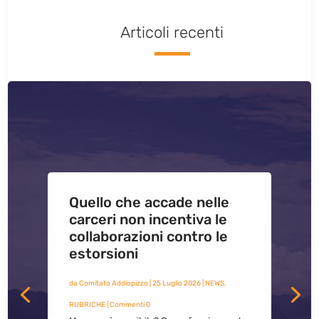
Articoli recenti
Quello che accade nelle
carceri non incentiva le
collaborazioni contro le
estorsioni
da
Comitato Addiopizzo
|
25 Luglio 2026
|
NEWS
,
RUBRICHE
| Commenti 0