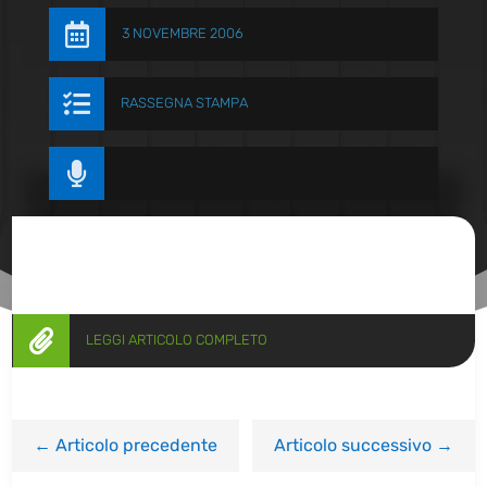

3 NOVEMBRE 2006

RASSEGNA STAMPA


LEGGI ARTICOLO COMPLETO
←
Articolo precedente
Articolo successivo
→