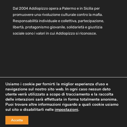
Dal 2004 Addiopizzo opera a Palermo e in Sicilia per
promuovere una rivoluzione culturale contro la mafia.
Responsabilità individuale e collettiva, partecipazione,
libertà, protagonismo giovanile, solidarietà e giustizia
sociale sono i valori in cui Addiopizzo si riconosce.
Usiamo i cookie per fornirti la miglior esperienza d'uso e
navigazione sul nostro sito web. In ogni caso nessun dato
Home
Statuto e bilancio
Contatti
utente verrà utilizzato a scopo di tracciamento e la raccolta
Privacy
Cookie
Child Protection Policy
delle interazioni sarà effettuata in forma totalmente anonima.
Puoi trovare altre informazioni riguardo a quali cookie usiamo
sul sito o disabilitarli nelle
impostazioni
.
Copyright © 2021 AddioPizzo | Tutti i diritti riservati | Sede
Accetta
Centrale: via Lincoln 131, 90133 Palermo