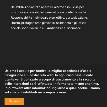
Dal 2004 Addiopizzo opera a Palermo e in Sicilia per
promuovere una rivoluzione culturale contro la mafia.
Responsabilità individuale e collettiva, partecipazione,
libertà, protagonismo giovanile, solidarietà e giustizia
sociale sono i valori in cui Addiopizzo si riconosce.
Usiamo i cookie per fornirti la miglior esperienza d'uso e
navigazione sul nostro sito web. In ogni caso nessun dato
Home
Statuto e bilancio
Contatti
utente verrà utilizzato a scopo di tracciamento e la raccolta
Privacy
Cookie
Child Protection Policy
delle interazioni sarà effettuata in forma totalmente anonima.
Puoi trovare altre informazioni riguardo a quali cookie usiamo
sul sito o disabilitarli nelle
impostazioni
.
Copyright © 2021 AddioPizzo | Tutti i diritti riservati | Sede
Accetta
Centrale: via Lincoln 131, 90133 Palermo