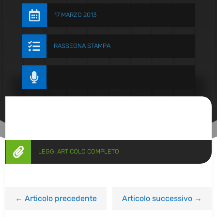

17 MARZO 2013

RASSEGNA STAMPA


LEGGI ARTICOLO COMPLETO
←
Articolo precedente
Articolo successivo
→