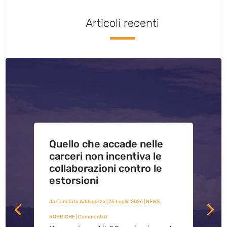
Articoli recenti
Quello che accade nelle
carceri non incentiva le
collaborazioni contro le
estorsioni
da
Comitato Addiopizzo
|
25 Luglio 2026
|
NEWS
,
RUBRICHE
| Commenti 0