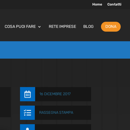
Home
Contatti
COSA PUOI FARE
RETE IMPRESE
BLOG
DONA

16 DICEMBRE 2017

RASSEGNA STAMPA