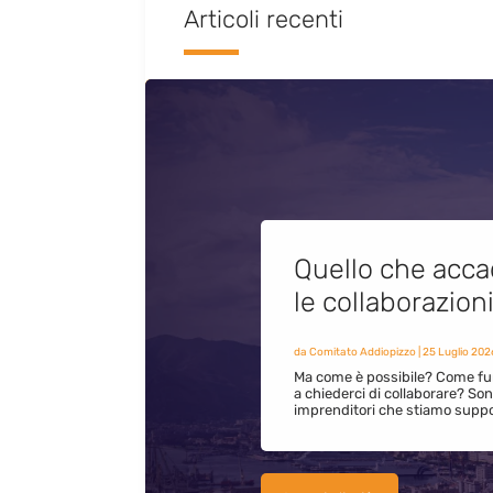
Articoli recenti
Quello che acca
le collaborazion
da
Comitato Addiopizzo
|
25 Luglio 202
Ma come è possibile? Come fun
a chiederci di collaborare? S
imprenditori che stiamo supp