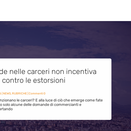
de nelle carceri non incentiva
i contro le estorsioni
6
|
NEWS
,
RUBRICHE
| Commenti 0
zionano le carceri? E alla luce di ciò che emerge come fate
ono solo alcune delle domande di commercianti e
ortando