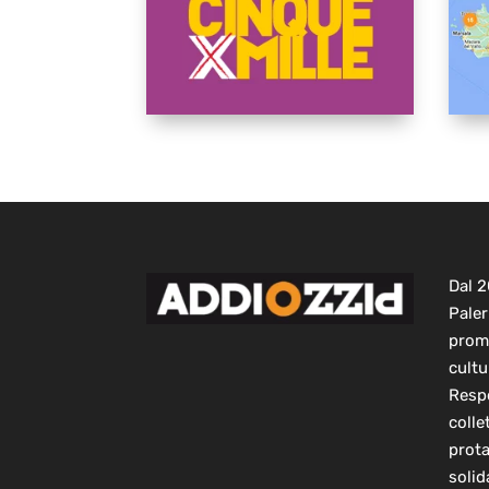
Dal 
Paler
prom
cultu
Respo
colle
prot
solid