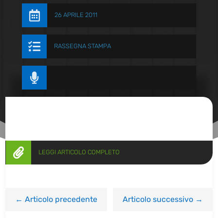

26 APRILE 2011

RASSEGNA STAMPA


LEGGI ARTICOLO COMPLETO
←
Articolo precedente
Articolo successivo
→