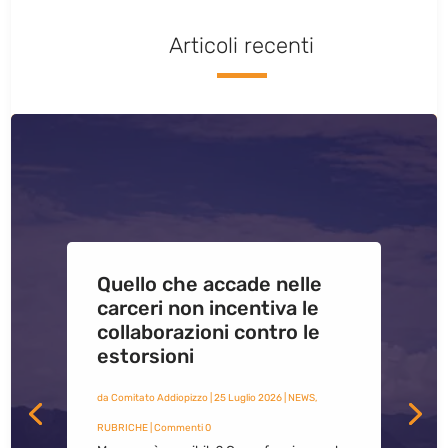
Articoli recenti
Quello che accade nelle
carceri non incentiva le
collaborazioni contro le
estorsioni
da
Comitato Addiopizzo
|
25 Luglio 2026
|
NEWS
,
RUBRICHE
| Commenti 0