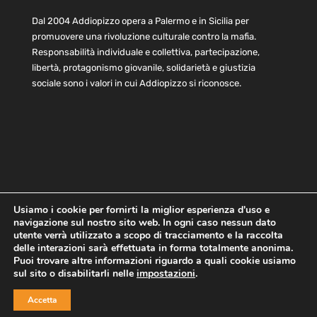
Dal 2004 Addiopizzo opera a Palermo e in Sicilia per
promuovere una rivoluzione culturale contro la mafia.
Responsabilità individuale e collettiva, partecipazione,
libertà, protagonismo giovanile, solidarietà e giustizia
sociale sono i valori in cui Addiopizzo si riconosce.
Usiamo i cookie per fornirti la miglior esperienza d'uso e
navigazione sul nostro sito web. In ogni caso nessun dato
Home
Statuto e bilancio
Contatti
utente verrà utilizzato a scopo di tracciamento e la raccolta
Privacy
Cookie
Child Protection Policy
delle interazioni sarà effettuata in forma totalmente anonima.
Puoi trovare altre informazioni riguardo a quali cookie usiamo
sul sito o disabilitarli nelle
impostazioni
.
Copyright © 2021 AddioPizzo | Tutti i diritti riservati | Sede
Accetta
Centrale: via Lincoln 131, 90133 Palermo