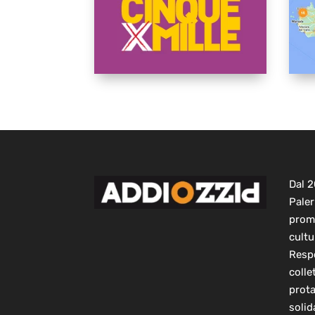
Dal 
Paler
prom
cultu
Respo
colle
prot
solid