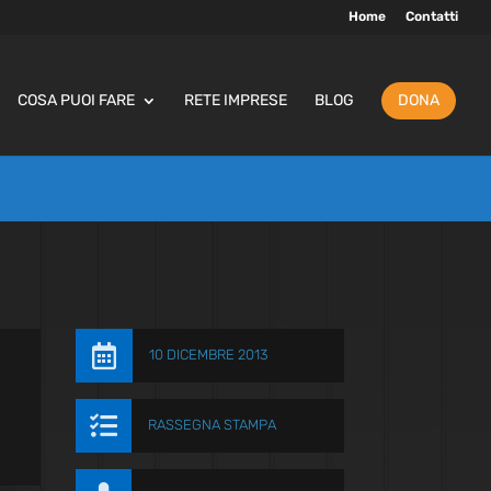
Home
Contatti
COSA PUOI FARE
RETE IMPRESE
BLOG
DONA

10 DICEMBRE 2013

RASSEGNA STAMPA