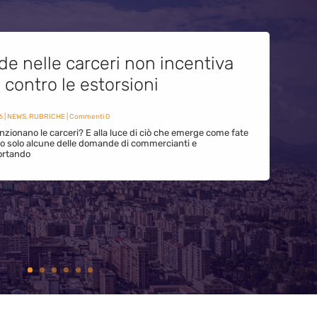
de nelle carceri non incentiva
i contro le estorsioni
6
|
NEWS
,
RUBRICHE
| Commenti 0
zionano le carceri? E alla luce di ciò che emerge come fate
ono solo alcune delle domande di commercianti e
ortando