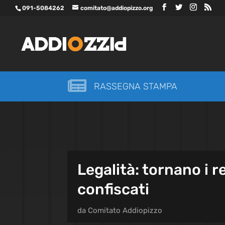
091-5084262
comitato@addiopizzo.org

RASSEGNA STAMPA
Legalità: tornano i r
confiscati
da
Comitato Addiopizzo