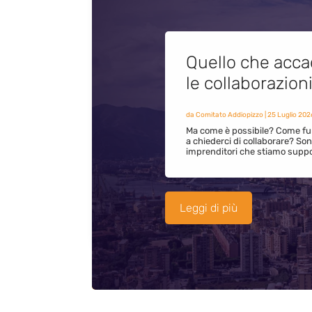
Quello che acca
le collaborazion
da
Comitato Addiopizzo
|
25 Luglio 202
Ma come è possibile? Come fun
a chiederci di collaborare? S
imprenditori che stiamo supp
Leggi di più