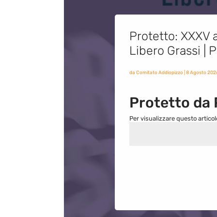
Protetto: XXXV a
Libero Grassi |
da
Comitato Addiopizzo
|
8 Agosto 202
Protetto da
Per visualizzare questo articol