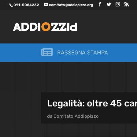
091-5084262
comitato@addiopizzo.org

RASSEGNA STAMPA
Legalità: oltre 45 c
da
Comitato Addiopizzo