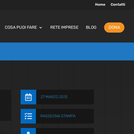
Home
Contatti
COSA PUOI FARE
RETE IMPRESE
BLOG
DONA

27 MARZO 2013

RASSEGNA STAMPA