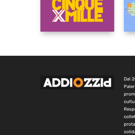
Dal 
Paler
prom
cultu
Respo
colle
prot
solid