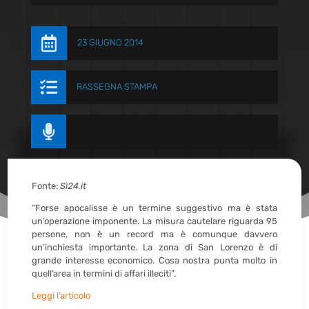

23 GIUGNO 2014

RASSEGNA STAMPA

Fonte:
Sì24.it
“Forse apocalisse è un termine suggestivo ma è stata
un’operazione imponente. La misura cautelare riguarda 95
persone, non è un record ma è comunque davvero
un’inchiesta importante. La zona di San Lorenzo è di
grande interesse economico. Cosa nostra punta molto in
quell’area in termini di affari illeciti”.
Leggi l’articolo