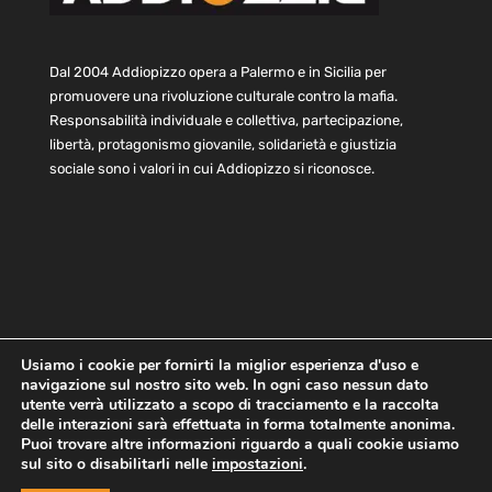
Dal 2004 Addiopizzo opera a Palermo e in Sicilia per
promuovere una rivoluzione culturale contro la mafia.
Responsabilità individuale e collettiva, partecipazione,
libertà, protagonismo giovanile, solidarietà e giustizia
sociale sono i valori in cui Addiopizzo si riconosce.
Usiamo i cookie per fornirti la miglior esperienza d'uso e
navigazione sul nostro sito web. In ogni caso nessun dato
Home
Statuto e bilancio
Contatti
utente verrà utilizzato a scopo di tracciamento e la raccolta
Privacy
Cookie
Child Protection Policy
delle interazioni sarà effettuata in forma totalmente anonima.
Puoi trovare altre informazioni riguardo a quali cookie usiamo
sul sito o disabilitarli nelle
impostazioni
.
Copyright © 2021 AddioPizzo | Tutti i diritti riservati | Sede