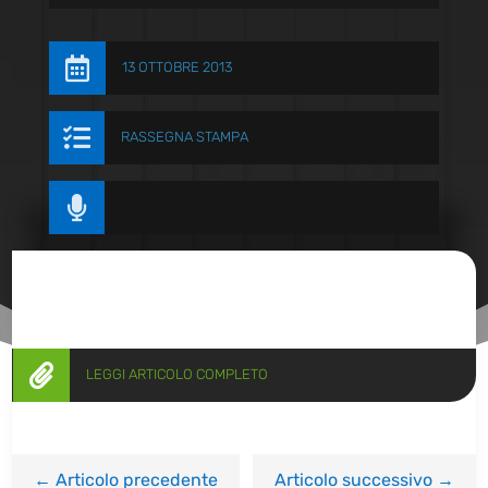

13 OTTOBRE 2013

RASSEGNA STAMPA


LEGGI ARTICOLO COMPLETO
←
Articolo precedente
Articolo successivo
→