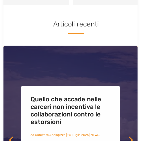
Articoli recenti
Quello che accade nelle
carceri non incentiva le
collaborazioni contro le
estorsioni
da
Comitato Addiopizzo
|
25 Luglio 2026
|
NEWS
,