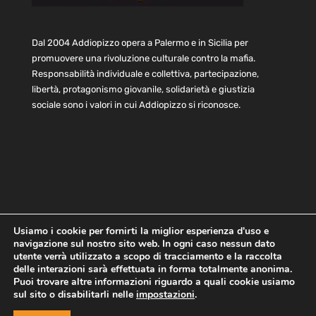
Dal 2004 Addiopizzo opera a Palermo e in Sicilia per
promuovere una rivoluzione culturale contro la mafia.
Responsabilità individuale e collettiva, partecipazione,
libertà, protagonismo giovanile, solidarietà e giustizia
sociale sono i valori in cui Addiopizzo si riconosce.
Usiamo i cookie per fornirti la miglior esperienza d'uso e
navigazione sul nostro sito web. In ogni caso nessun dato
Home
Statuto e bilancio
Contatti
utente verrà utilizzato a scopo di tracciamento e la raccolta
Privacy
Cookie
Child Protection Policy
delle interazioni sarà effettuata in forma totalmente anonima.
Puoi trovare altre informazioni riguardo a quali cookie usiamo
sul sito o disabilitarli nelle
impostazioni
.
Copyright © 2021 AddioPizzo | Tutti i diritti riservati | Sede