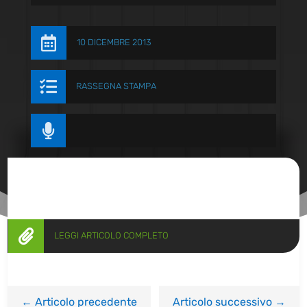

10 DICEMBRE 2013

RASSEGNA STAMPA


LEGGI ARTICOLO COMPLETO
←
Articolo precedente
Articolo successivo
→