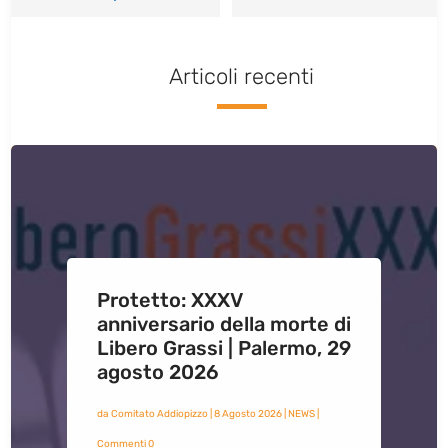
Articoli recenti
Protetto: XXXV
anniversario della morte di
Libero Grassi | Palermo, 29
agosto 2026
da
Comitato Addiopizzo
|
8 Agosto 2026
|
NEWS
|
Commenti 0