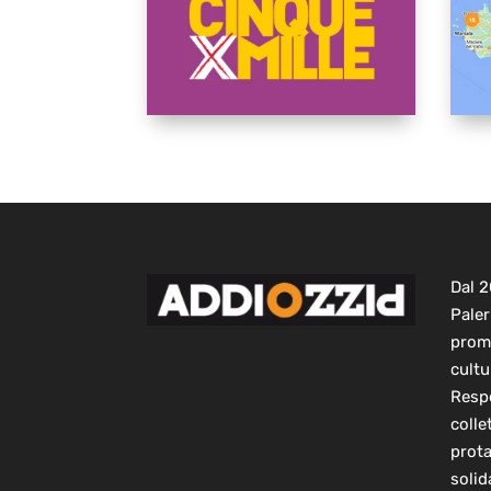
Dal 
Paler
prom
cultu
Respo
colle
prot
solid