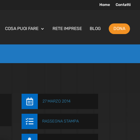
Home
Contatti
COSA PUOI FARE
RETE IMPRESE
BLOG
DONA

27 MARZO 2014

RASSEGNA STAMPA