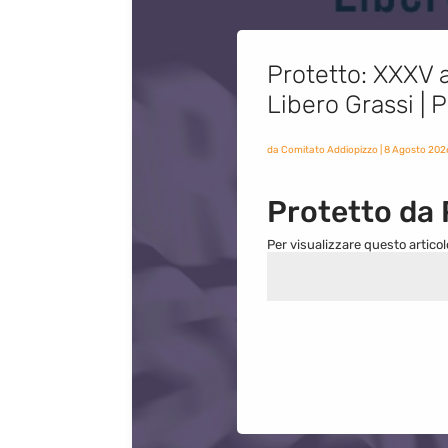
Protetto: XXXV a
Libero Grassi |
da
Comitato Addiopizzo
|
8 Agosto 202
Protetto da
Per visualizzare questo articol