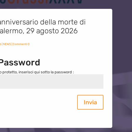
nniversario della morte di
 Palermo, 29 agosto 2026
6
|
NEWS
| Commenti 0
 Password
o protetto, inserisci qui sotto la password :
Invia