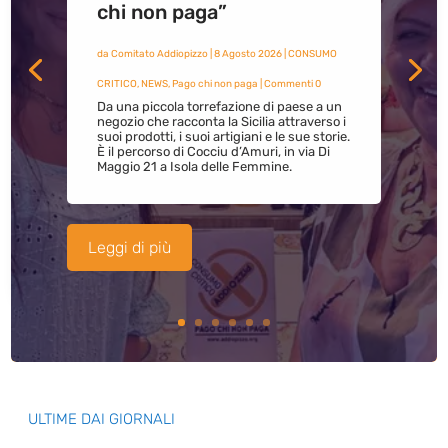
chi non paga”
da
Comitato Addiopizzo
|
8 Agosto 2026
|
CONSUMO
CRITICO
,
NEWS
,
Pago chi non paga
| Commenti 0
Da una piccola torrefazione di paese a un
negozio che racconta la Sicilia attraverso i
suoi prodotti, i suoi artigiani e le sue storie.
È il percorso di Cocciu d’Amuri, in via Di
Maggio 21 a Isola delle Femmine.
Leggi di più
ULTIME DAI GIORNALI