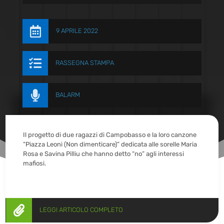

9 APRILE 2022

RASSEGNA STAMPA

BALARM
Il progetto di due ragazzi di Campobasso e la loro canzone
“Piazza Leoni (Non dimenticare)” dedicata alle sorelle Maria
Rosa e Savina Pilliu che hanno detto “no” agli interessi
mafiosi.

LEGGI ARTICOLO COMPLETO