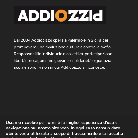
Dal 2004 Addiopizzo opera a Palermo e in Sicilia per
promuovere una rivoluzione culturale contro la mafia.
Responsabilità individuale e collettiva, partecipazione,
libertà, protagonismo giovanile, solidarietà e giustizia
sociale sono i valori in cui Addiopizzo si riconosce.
Usiamo i cookie per fornirti la miglior esperienza d'uso e
navigazione sul nostro sito web. In ogni caso nessun dato
Home
Statuto e bilancio
Contatti
utente verrà utilizzato a scopo di tracciamento e la raccolta
Privacy
Cookie
Child Protection Policy