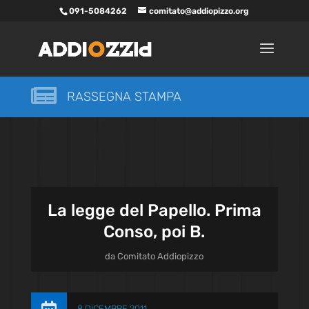
091-5084262
comitato@addiopizzo.org

RASSEGNA STAMPA
La legge del Papello. Prima
Conso, poi B.
da
Comitato Addiopizzo
8 DICEMBRE 2011