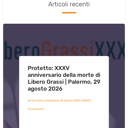
Articoli recenti
Protetto: XXXV
anniversario della morte di
Libero Grassi | Palermo, 29
agosto 2026
da
Comitato Addiopizzo
|
8 Agosto 2026
|
NEWS
|
Commenti 0