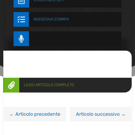


RASSEGNA STAMPA


LEGGI ARTICOLO COMPLETO
←
Articolo precedente
Articolo successivo
→