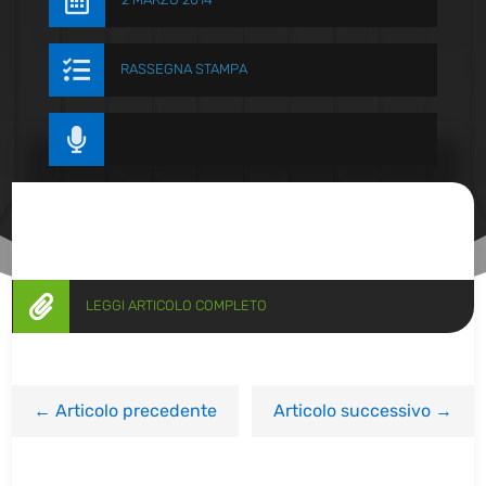


RASSEGNA STAMPA


LEGGI ARTICOLO COMPLETO
←
Articolo precedente
Articolo successivo
→