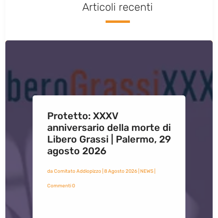
Articoli recenti
Protetto: XXXV
anniversario della morte di
Libero Grassi | Palermo, 29
agosto 2026
da
Comitato Addiopizzo
|
8 Agosto 2026
|
NEWS
|
Commenti 0