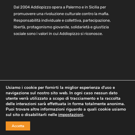
Dal 2004 Addiopizzo opera a Palermo e in Sicilia per
promuovere una rivoluzione culturale contro la mafia.
Responsabilità individuale e collettiva, partecipazione,
libertà, protagonismo giovanile, solidarietà e giustizia
sociale sono i valori in cui Addiopizzo si riconosce.
Usiamo i cookie per fornirti la miglior esperienza d'uso e
navigazione sul nostro sito web. In ogni caso nessun dato
Home
Statuto e bilancio
Contatti
utente verrà utilizzato a scopo di tracciamento e la raccolta
Privacy
Cookie
Child Protection Policy
delle interazioni sarà effettuata in forma totalmente anonima.
Puoi trovare altre informazioni riguardo a quali cookie usiamo
sul sito o disabilitarli nelle
impostazioni
.
Copyright © 2021 AddioPizzo | Tutti i diritti riservati | Sede
Accetta
Centrale: via Lincoln 131, 90133 Palermo