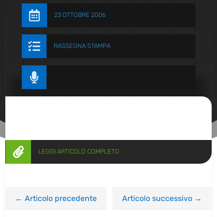

23 OTTOBRE 2006

RASSEGNA STAMPA


LEGGI ARTICOLO COMPLETO
←
Articolo precedente
Articolo successivo
→