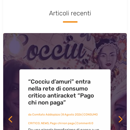
Articoli recenti
“Cocciu d’amuri” entra
nella rete di consumo
critico antiracket “Pago
chi non paga”
da
Comitato Addiopizzo
|
8 Agosto 2026
|
CONSUMO
CRITICO
,
NEWS
,
Pago chi non paga
| Commenti 0
Da una piccola torrefazione di paese a un