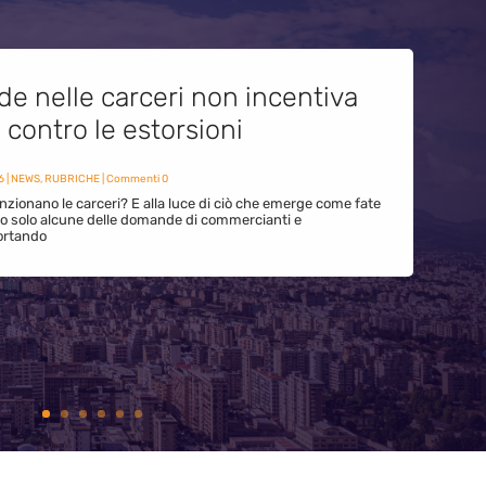
de nelle carceri non incentiva
i contro le estorsioni
6
|
NEWS
,
RUBRICHE
| Commenti 0
zionano le carceri? E alla luce di ciò che emerge come fate
ono solo alcune delle domande di commercianti e
ortando