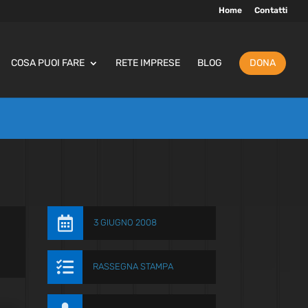
Home
Contatti
COSA PUOI FARE
RETE IMPRESE
BLOG
DONA

3 GIUGNO 2008

RASSEGNA STAMPA