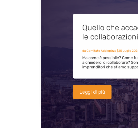
Quello che acca
le collaborazion
da
Comitato Addiopizzo
|
25 Luglio 202
Ma come è possibile? Come fun
a chiederci di collaborare? S
imprenditori che stiamo supp
Leggi di più