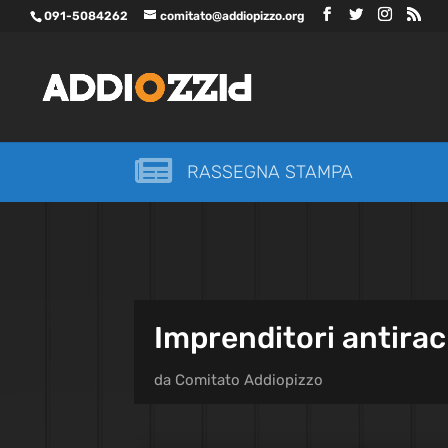
091-5084262
comitato@addiopizzo.org

RASSEGNA STAMPA
Imprenditori antirack
da
Comitato Addiopizzo