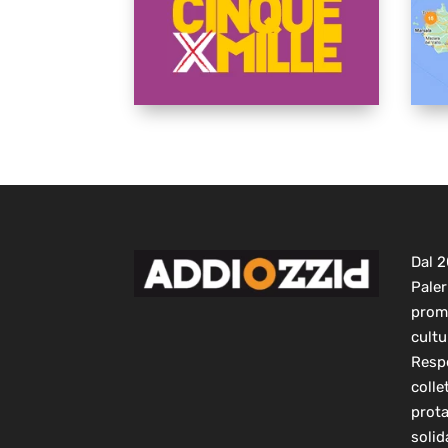
Dal 
Paler
prom
cultu
Respo
colle
prot
solid