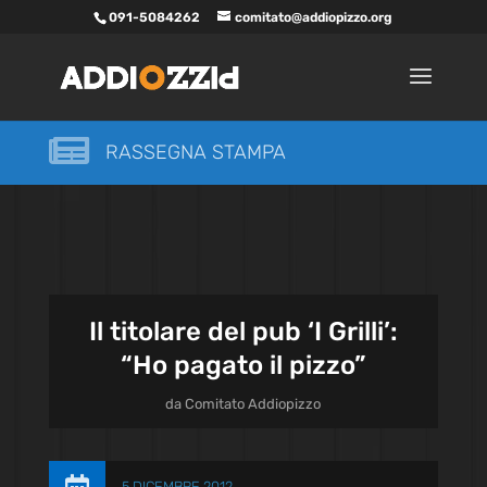
091-5084262
comitato@addiopizzo.org

RASSEGNA STAMPA
Il titolare del pub ‘I Grilli’:
“Ho pagato il pizzo”
da
Comitato Addiopizzo
5 DICEMBRE 2012