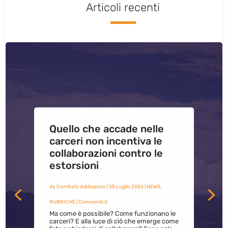
Articoli recenti
Quello che accade nelle
carceri non incentiva le
collaborazioni contro le
estorsioni
da
Comitato Addiopizzo
|
25 Luglio 2026
|
NEWS
,
RUBRICHE
| Commenti 0
Ma come è possibile? Come funzionano le
carceri? E alla luce di ciò che emerge come