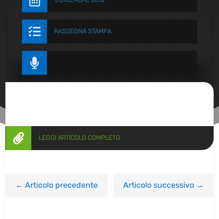


RASSEGNA STAMPA


LEGGI ARTICOLO COMPLETO
←
Articolo precedente
Articolo successivo
→