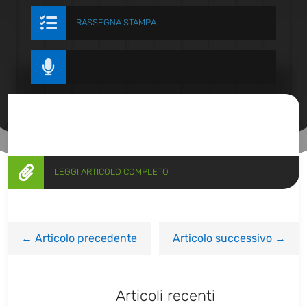

RASSEGNA STAMPA


LEGGI ARTICOLO COMPLETO
←
Articolo precedente
Articolo successivo
→
Articoli recenti