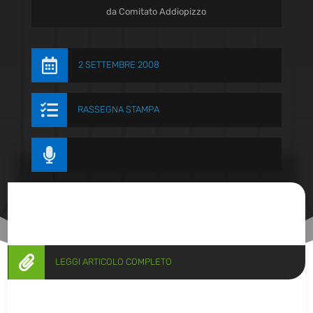
da
Comitato Addiopizzo

2 SETTEMBRE 2008

RASSEGNA STAMPA


LEGGI ARTICOLO COMPLETO