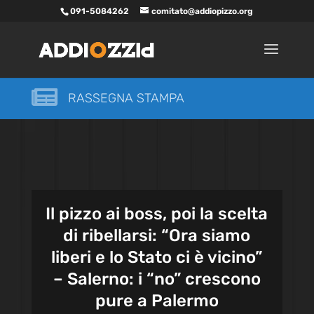
091-5084262
comitato@addiopizzo.org

RASSEGNA STAMPA
Il pizzo ai boss, poi la scelta
di ribellarsi: “Ora siamo
liberi e lo Stato ci è vicino”
– Salerno: i “no” crescono
pure a Palermo