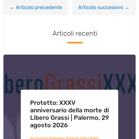
←
Articolo precedente
Articolo successivo
→
Articoli recenti
Protetto: XXXV
anniversario della morte di
Libero Grassi | Palermo, 29
agosto 2026
da
Comitato Addiopizzo
|
8 Agosto 2026
|
NEWS
|