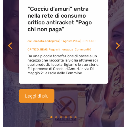
“Cocciu d’amuri” entra
nella rete di consumo
critico antiracket “Pago
chi non paga”
da
Comitato Addiopizzo
|
8 Agosto 2026
|
CONSUMO
CRITICO
,
NEWS
,
Pago chi non paga
| Commenti 0
Da una piccola torrefazione di paese a un
negozio che racconta la Sicilia attraverso i
suoi prodotti, i suoi artigiani e le sue storie.
È il percorso di Cocciu d’Amuri, in via Di
Maggio 21 a Isola delle Femmine.
Leggi di più