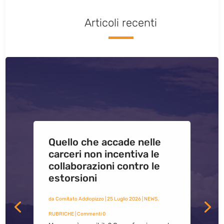
Articoli recenti
Quello che accade nelle
carceri non incentiva le
collaborazioni contro le
estorsioni
da
Comitato Addiopizzo
|
25 Luglio 2026
|
NEWS
,
RUBRICHE
| Commenti 0