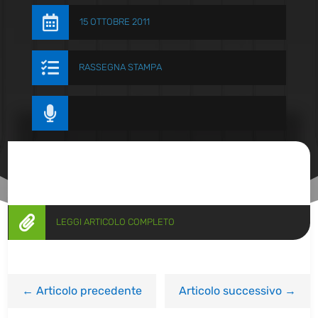

15 OTTOBRE 2011

RASSEGNA STAMPA


LEGGI ARTICOLO COMPLETO
←
Articolo precedente
Articolo successivo
→