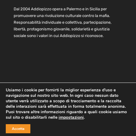
Dal 2004 Addiopizzo opera a Palermo e in Sicilia per
promuovere una rivoluzione culturale contro la mafia.
Responsabilità individuale e collettiva, partecipazione,
libertà, protagonismo giovanile, solidarietà e giustizia
sociale sono i valori in cui Addiopizzo si riconosce.
Usiamo i cookie per fornirti la miglior esperienza d'uso e
navigazione sul nostro sito web. In ogni caso nessun dato
Home
Statuto e bilancio
Contatti
utente verrà utilizzato a scopo di tracciamento e la raccolta
Privacy
Cookie
Child Protection Policy
delle interazioni sarà effettuata in forma totalmente anonima.
Puoi trovare altre informazioni riguardo a quali cookie usiamo
sul sito o disabilitarli nelle
impostazioni
.
Copyright © 2021 AddioPizzo | Tutti i diritti riservati | Sede
Accetta
Centrale: via Lincoln 131, 90133 Palermo