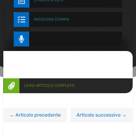


RASSEGNA STAMPA


LEGGI ARTICOLO COMPLETO
←
Articolo precedente
Articolo successivo
→