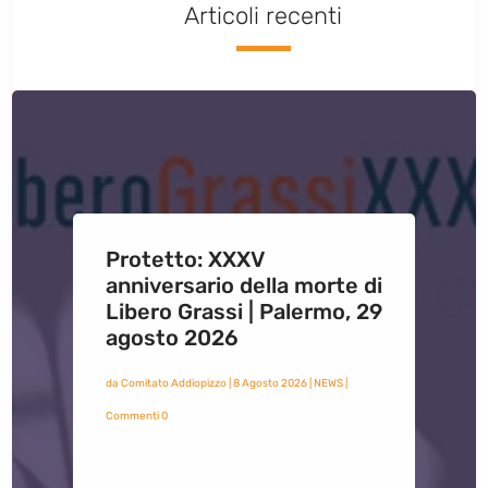
Articoli recenti
Protetto: XXXV
anniversario della morte di
Libero Grassi | Palermo, 29
agosto 2026
da
Comitato Addiopizzo
|
8 Agosto 2026
|
NEWS
|
Commenti 0