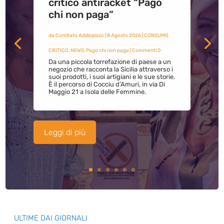
critico antiracket “Pago
chi non paga”
da
Comitato Addiopizzo
|
8 Agosto 2026
|
CONSUMO
CRITICO
,
NEWS
,
Pago chi non paga
| Commenti 0
Da una piccola torrefazione di paese a un
negozio che racconta la Sicilia attraverso i
suoi prodotti, i suoi artigiani e le sue storie.
È il percorso di Cocciu d’Amuri, in via Di
Maggio 21 a Isola delle Femmine.
Leggi di più
ULTIME DAI GIORNALI