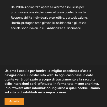
Dal 2004 Addiopizzo opera a Palermo e in Sicilia per
promuovere una rivoluzione culturale contro la mafia.
Responsabilità individuale e collettiva, partecipazione,
libertà, protagonismo giovanile, solidarietà e giustizia
sociale sono i valori in cui Addiopizzo si riconosce.
Usiamo i cookie per fornirti la miglior esperienza d'uso e
navigazione sul nostro sito web. In ogni caso nessun dato
Home
Statuto e bilancio
Contatti
utente verrà utilizzato a scopo di tracciamento e la raccolta
Privacy
Cookie
Child Protection Policy
delle interazioni sarà effettuata in forma totalmente anonima.
Puoi trovare altre informazioni riguardo a quali cookie usiamo
sul sito o disabilitarli nelle
impostazioni
.
Copyright © 2021 AddioPizzo | Tutti i diritti riservati | Sede
Accetta
Centrale: via Lincoln 131, 90133 Palermo