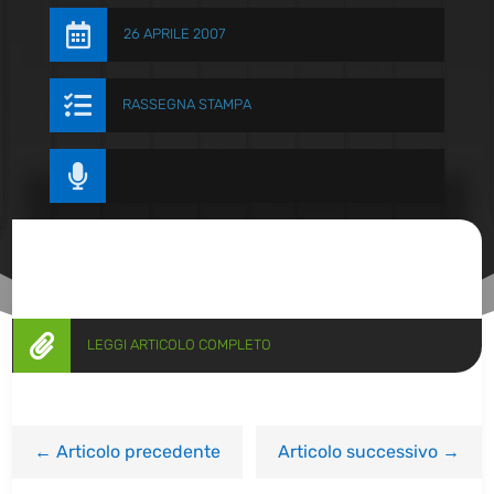

26 APRILE 2007

RASSEGNA STAMPA


LEGGI ARTICOLO COMPLETO
←
Articolo precedente
Articolo successivo
→