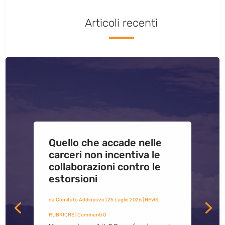
Articoli recenti
Quello che accade nelle
carceri non incentiva le
collaborazioni contro le
estorsioni
da
Comitato Addiopizzo
|
25 Luglio 2026
|
NEWS
,
RUBRICHE
| Commenti 0