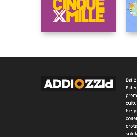
Dal 
Paler
prom
cultu
Respo
colle
prot
solid