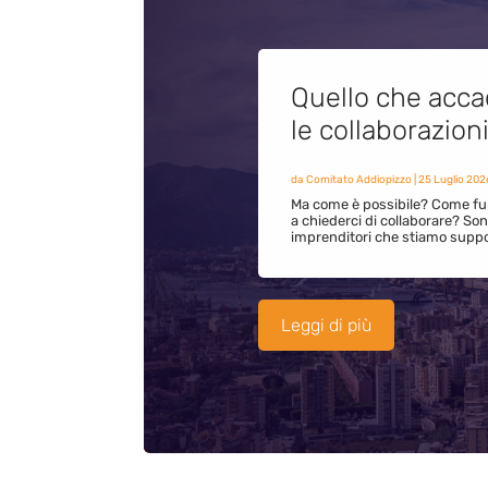
Quello che acca
le collaborazion
da
Comitato Addiopizzo
|
25 Luglio 202
Ma come è possibile? Come fun
a chiederci di collaborare? S
imprenditori che stiamo supp
Leggi di più