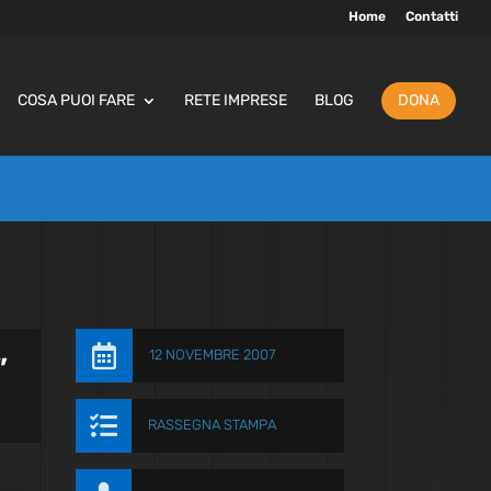
Home
Contatti
COSA PUOI FARE
RETE IMPRESE
BLOG
DONA

12 NOVEMBRE 2007
”

RASSEGNA STAMPA