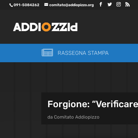
091-5084262
comitato@addiopizzo.org

RASSEGNA STAMPA
Forgione: “Verificar
da
Comitato Addiopizzo