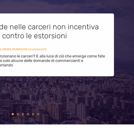
de nelle carceri non incentiva
i contro le estorsioni
6
|
NEWS
,
RUBRICHE
| Commenti 0
zionano le carceri? E alla luce di ciò che emerge come fate
ono solo alcune delle domande di commercianti e
ortando