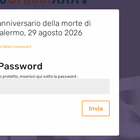
nniversario della morte di
 Palermo, 29 agosto 2026
6
|
NEWS
| Commenti 0
 Password
o protetto, inserisci qui sotto la password :
Invia