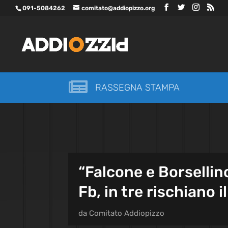
091-5084262
comitato@addiopizzo.org

RASSEGNA STAMPA
“Falcone e Borsellino
Fb, in tre rischiano 
da
Comitato Addiopizzo