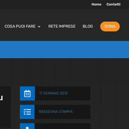
Home
Contatti
COSA PUOI FARE
RETE IMPRESE
BLOG
DONA

17 GENNAIO 2012
u

RASSEGNA STAMPA