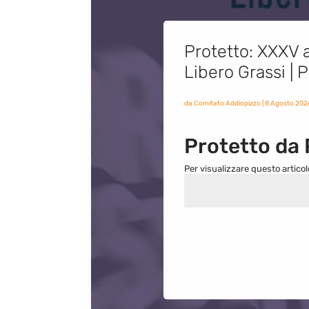
Protetto: XXXV a
Libero Grassi |
da
Comitato Addiopizzo
|
8 Agosto 202
Protetto da
Per visualizzare questo articol