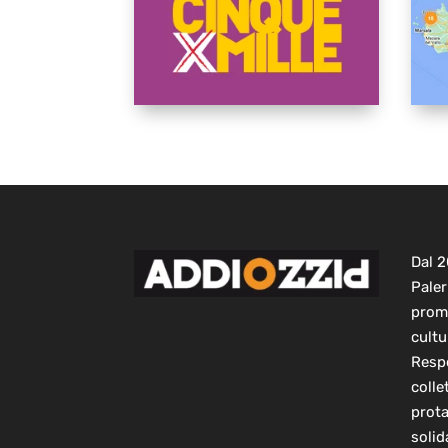
Dal 
Paler
prom
cultu
Respo
colle
prot
solid