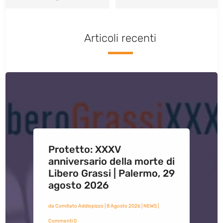
Articoli recenti
Protetto: XXXV
anniversario della morte di
Libero Grassi | Palermo, 29
agosto 2026
da
Comitato Addiopizzo
|
8 Agosto 2026
|
NEWS
|
Commenti 0