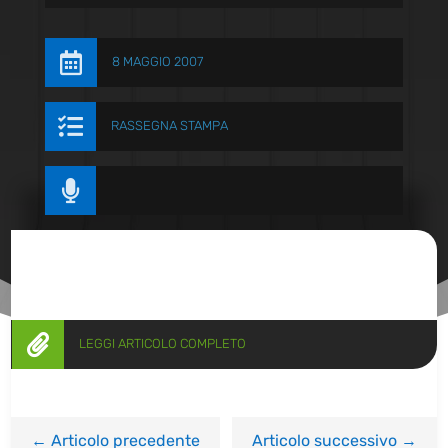

8 MAGGIO 2007

RASSEGNA STAMPA


LEGGI ARTICOLO COMPLETO
←
Articolo precedente
Articolo successivo
→