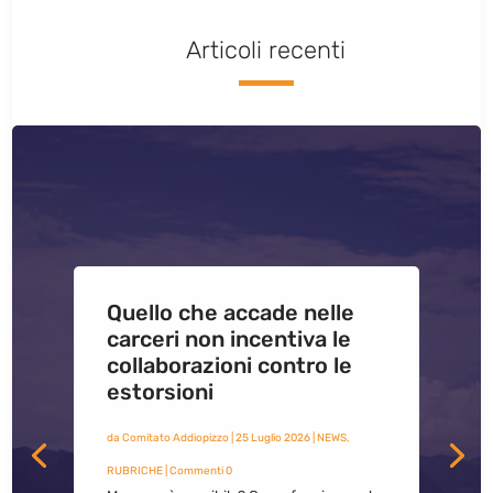
Articoli recenti
Quello che accade nelle
carceri non incentiva le
collaborazioni contro le
estorsioni
da
Comitato Addiopizzo
|
25 Luglio 2026
|
NEWS
,
RUBRICHE
| Commenti 0