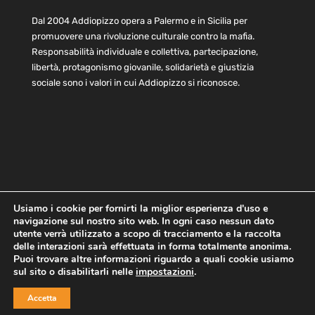
Dal 2004 Addiopizzo opera a Palermo e in Sicilia per
promuovere una rivoluzione culturale contro la mafia.
Responsabilità individuale e collettiva, partecipazione,
libertà, protagonismo giovanile, solidarietà e giustizia
sociale sono i valori in cui Addiopizzo si riconosce.
Usiamo i cookie per fornirti la miglior esperienza d'uso e
navigazione sul nostro sito web. In ogni caso nessun dato
Home
Statuto e bilancio
Contatti
utente verrà utilizzato a scopo di tracciamento e la raccolta
Privacy
Cookie
Child Protection Policy
delle interazioni sarà effettuata in forma totalmente anonima.
Puoi trovare altre informazioni riguardo a quali cookie usiamo
sul sito o disabilitarli nelle
impostazioni
.
Copyright © 2021 AddioPizzo | Tutti i diritti riservati | Sede
Accetta
Centrale: via Lincoln 131, 90133 Palermo