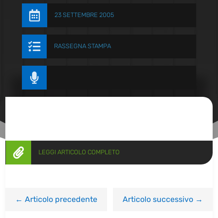

23 SETTEMBRE 2005

RASSEGNA STAMPA


LEGGI ARTICOLO COMPLETO
←
Articolo precedente
Articolo successivo
→