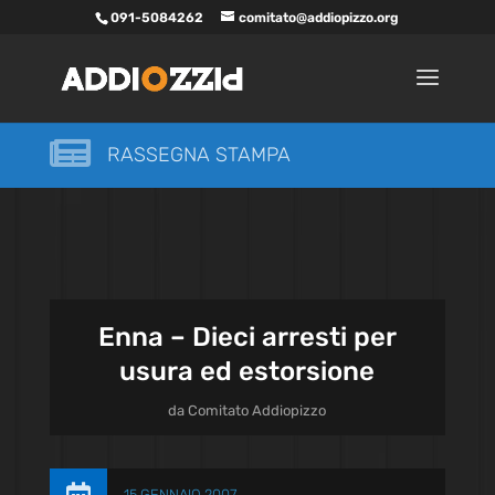
091-5084262
comitato@addiopizzo.org

RASSEGNA STAMPA
Enna – Dieci arresti per
usura ed estorsione
da
Comitato Addiopizzo
15 GENNAIO 2007