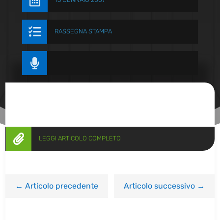


RASSEGNA STAMPA


LEGGI ARTICOLO COMPLETO
←
Articolo precedente
Articolo successivo
→