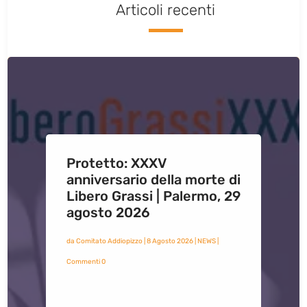
Articoli recenti
Protetto: XXXV
anniversario della morte di
Libero Grassi | Palermo, 29
agosto 2026
da
Comitato Addiopizzo
|
8 Agosto 2026
|
NEWS
|
Commenti 0